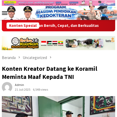
Loncat
ke
Menu
konten
Mobile
rikan Layanan Bersih, Cepat, dan Berkualitas
Konten Spesial
Wabup OKU A
Beranda
Uncategorized
Konten Kreator Datang ke Koramil
Meminta Maaf Kepada TNI
Admin
21 Juli 2025
6,548 views