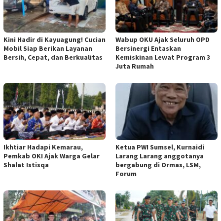
Kini Hadir di Kayuagung! Cucian
Wabup OKU Ajak Seluruh OPD
Mobil Siap Berikan Layanan
Bersinergi Entaskan
Bersih, Cepat, dan Berkualitas
Kemiskinan Lewat Program 3
Juta Rumah
Ikhtiar Hadapi Kemarau,
Ketua PWI Sumsel, Kurnaidi
Pemkab OKI Ajak Warga Gelar
Larang Larang anggotanya
Shalat Istisqa
bergabung di Ormas, LSM,
Forum