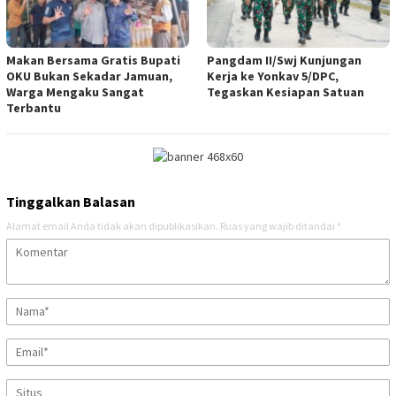
Makan Bersama Gratis Bupati
Pangdam II/Swj Kunjungan
OKU Bukan Sekadar Jamuan,
Kerja ke Yonkav 5/DPC,
Warga Mengaku Sangat
Tegaskan Kesiapan Satuan
Terbantu
Tinggalkan Balasan
Alamat email Anda tidak akan dipublikasikan.
Ruas yang wajib ditandai
*