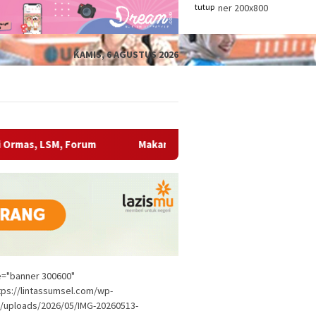
tutup
KAMIS, 6 AGUSTUS 2026
Makan Bersama Gratis Bupati OKU Bukan Sekadar Jamuan,
le="banner 300600"
tps://lintassumsel.com/wp-
/uploads/2026/05/IMG-20260513-