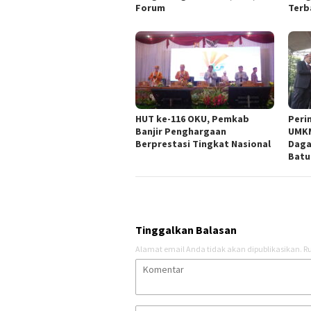
Forum
Terb
HUT ke-116 OKU, Pemkab
Peri
Banjir Penghargaan
UMKM
Berprestasi Tingkat Nasional
Daga
Batu
Tinggalkan Balasan
Alamat email Anda tidak akan dipublikasikan.
Ru