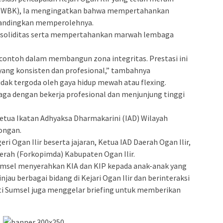
si (WBK), Ia mengingatkan bahwa mempertahankan
dibandingkan memperolehnya.
 soliditas serta mempertahankan marwah lembaga
i contoh dalam membangun zona integritas. Prestasi ini
yang konsisten dan profesional,” tambahnya
idak tergoda oleh gaya hidup mewah atau flexing.
aga dengan bekerja profesional dan menjunjung tinggi
Ketua Ikatan Adhyaksa Dharmakarini (IAD) Wilayah
bongan.
i Ogan Ilir beserta jajaran, Ketua IAD Daerah Ogan Ilir,
erah (Forkopimda) Kabupaten Ogan Ilir.
umsel menyerahkan KIA dan KIP kepada anak-anak yang
jau berbagai bidang di Kejari Ogan Ilir dan berinteraksi
ti Sumsel juga menggelar briefing untuk memberikan