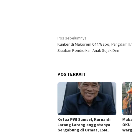
Navigasi
Pos sebelumnya
Kunker di Makorem 044/Gapo, Pangdam II/
pos
Siapkan Pendidikan Anak Sejak Dini
POS TERKAIT
Ketua PWI Sumsel, Kurnaidi
Maka
Larang Larang anggotanya
OKU 
bergabung di Ormas, LSM,
Warg