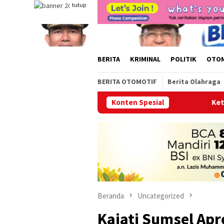
Loncat
tutup
ke
konten
BERITA
KRIMINAL
POLITIK
OTO
BERITA OTOMOTIF
Berita Olahraga
Konten Spesial
Ketua PWI Sumsel, Kurnai
Beranda
Uncategorized
Kajati Sumsel Apr