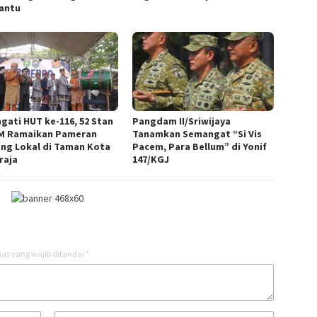
antu
ngati HUT ke-116, 52 Stan
Pangdam II/Sriwijaya
 Ramaikan Pameran
Tanamkan Semangat “Si Vis
ng Lokal di Taman Kota
Pacem, Para Bellum” di Yonif
raja
147/KGJ
as yang wajib ditandai
*