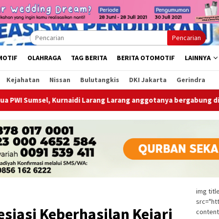
Pencarian
MOTIF
OLAHRAGA
TAG BERITA
BERITA OTOMOTIF
LAINNYA
Kejahatan
Nissan
Bulutangkis
DKI Jakarta
Gerindra
di Larang Larang anggotanya bergabung di Ormas, LSM, Forum
img tit
src="ht
esiasi Keberhasilan Kejari
content