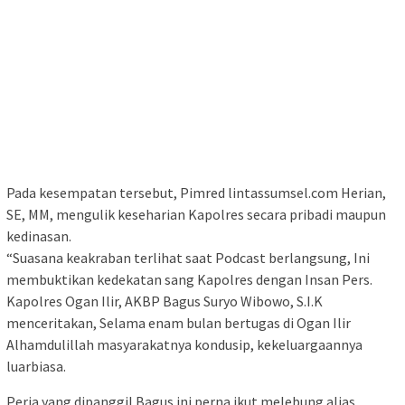
Pada kesempatan tersebut, Pimred lintassumsel.com Herian,
SE, MM, mengulik keseharian Kapolres secara pribadi maupun
kedinasan.
“Suasana keakraban terlihat saat Podcast berlangsung, Ini
membuktikan kedekatan sang Kapolres dengan Insan Pers.
Kapolres Ogan Ilir, AKBP Bagus Suryo Wibowo, S.I.K
menceritakan, Selama enam bulan bertugas di Ogan Ilir
Alhamdulillah masyarakatnya kondusip, kekeluargaannya
luarbiasa.
Peria yang dipanggil Bagus ini perna ikut melebung alias