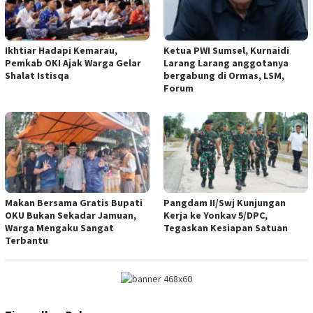
Ikhtiar Hadapi Kemarau,
Ketua PWI Sumsel, Kurnaidi
Pemkab OKI Ajak Warga Gelar
Larang Larang anggotanya
Shalat Istisqa
bergabung di Ormas, LSM,
Forum
Makan Bersama Gratis Bupati
Pangdam II/Swj Kunjungan
OKU Bukan Sekadar Jamuan,
Kerja ke Yonkav 5/DPC,
Warga Mengaku Sangat
Tegaskan Kesiapan Satuan
Terbantu