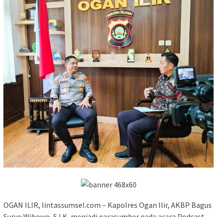
OGAN ILIR, lintassumsel.com – Kapolres Ogan Ilir, AKBP Bagus
Suryo Wibowo, S.I.K, menjadi narasumber pada acara Podcast