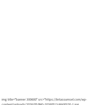
img title="banner 300600" src="https://lintassumsel.com/wp-
content/uploads/2026/05/IMG-20260513-WA00191-1.jpg