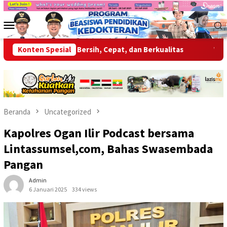
Loncat
ke
Menu
konten
Mobile
n Layanan Bersih, Cepat, dan Berkualitas
Konten Spesial
Wabup OKU Ajak
Beranda
Uncategorized
Kapolres Ogan Ilir Podcast bersama
Lintassumsel,com, Bahas Swasembada
Pangan
Admin
6 Januari 2025
334 views