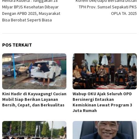
Hendra Kudeta : Tunggakan 18
Korem 044/Gapo Bersama Distan
pos
Milyar BPJS Kesehatan Dibayar
TPH Prov. Sumsel Sepakati PKS
Dengan APBD 2025, Masyarakat
OPLA TA. 2025
Bisa Berobat Seperti Biasa
POS TERKAIT
Kini Hadir di Kayuagung! Cucian
Wabup OKU Ajak Seluruh OPD
Mobil Siap Berikan Layanan
Bersinergi Entaskan
Bersih, Cepat, dan Berkualitas
Kemiskinan Lewat Program 3
Juta Rumah