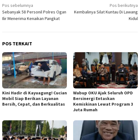
Navigasi
Pos sebelumnya
Pos berikutnya
Sebanyak 58 Personil Polres Ogan
Kembalinya Silat Kuntau Di Lawang
pos
Ilir Menerima Kenaikan Pangkat
Kidul
POS TERKAIT
Kini Hadir di Kayuagung! Cucian
Wabup OKU Ajak Seluruh OPD
Mobil Siap Berikan Layanan
Bersinergi Entaskan
Bersih, Cepat, dan Berkualitas
Kemiskinan Lewat Program 3
Juta Rumah