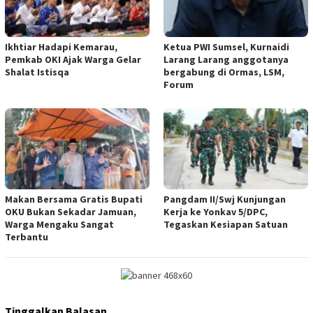
Ikhtiar Hadapi Kemarau,
Ketua PWI Sumsel, Kurnaidi
Pemkab OKI Ajak Warga Gelar
Larang Larang anggotanya
Shalat Istisqa
bergabung di Ormas, LSM,
Forum
Makan Bersama Gratis Bupati
Pangdam II/Swj Kunjungan
OKU Bukan Sekadar Jamuan,
Kerja ke Yonkav 5/DPC,
Warga Mengaku Sangat
Tegaskan Kesiapan Satuan
Terbantu
Tinggalkan Balasan