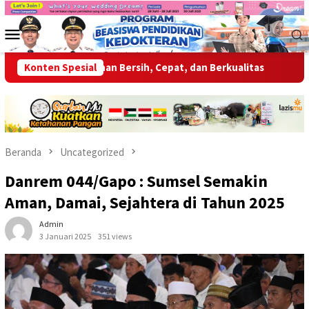
Loncat
ke
Menu
konten
Mobile
erikan Layanan Bersih, Cepat, dan Berkualitas
Konten Spesial
Wabup OKU 
Beranda
Uncategorized
Danrem 044/Gapo : Sumsel Semakin
Aman, Damai, Sejahtera di Tahun 2025
Admin
3 Januari 2025
351 views