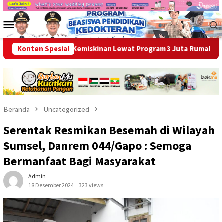
Loncat
ke
Menu
konten
Mobile
 Entaskan Kemiskinan Lewat Program 3 Juta Rumah
Konten Spesial
Ikhti
Beranda
Uncategorized
Serentak Resmikan Besemah di Wilayah
Sumsel, Danrem 044/Gapo : Semoga
Bermanfaat Bagi Masyarakat
Admin
18 Desember 2024
323 views