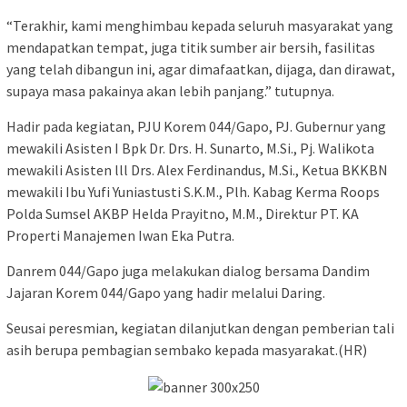
“Terakhir, kami menghimbau kepada seluruh masyarakat yang
mendapatkan tempat, juga titik sumber air bersih, fasilitas
yang telah dibangun ini, agar dimafaatkan, dijaga, dan dirawat,
supaya masa pakainya akan lebih panjang.” tutupnya.
Hadir pada kegiatan, PJU Korem 044/Gapo, PJ. Gubernur yang
mewakili Asisten I Bpk Dr. Drs. H. Sunarto, M.Si., Pj. Walikota
mewakili Asisten lll Drs. Alex Ferdinandus, M.Si., Ketua BKKBN
mewakili Ibu Yufi Yuniastusti S.K.M., Plh. Kabag Kerma Roops
Polda Sumsel AKBP Helda Prayitno, M.M., Direktur PT. KA
Properti Manajemen Iwan Eka Putra.
Danrem 044/Gapo juga melakukan dialog bersama Dandim
Jajaran Korem 044/Gapo yang hadir melalui Daring.
Seusai peresmian, kegiatan dilanjutkan dengan pemberian tali
asih berupa pembagian sembako kepada masyarakat.(HR)