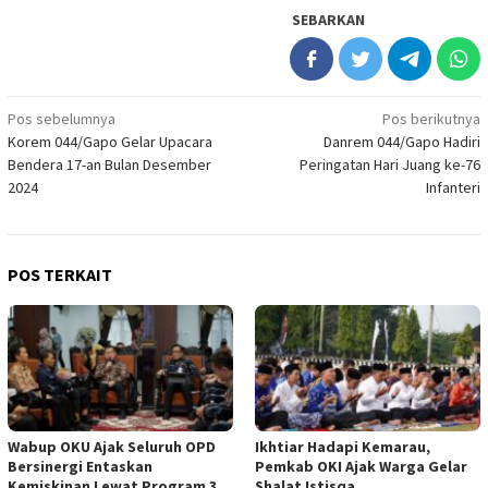
SEBARKAN
Navigasi
Pos sebelumnya
Pos berikutnya
Korem 044/Gapo Gelar Upacara
Danrem 044/Gapo Hadiri
pos
Bendera 17-an Bulan Desember
Peringatan Hari Juang ke-76
2024
Infanteri
POS TERKAIT
Wabup OKU Ajak Seluruh OPD
Ikhtiar Hadapi Kemarau,
Bersinergi Entaskan
Pemkab OKI Ajak Warga Gelar
Kemiskinan Lewat Program 3
Shalat Istisqa