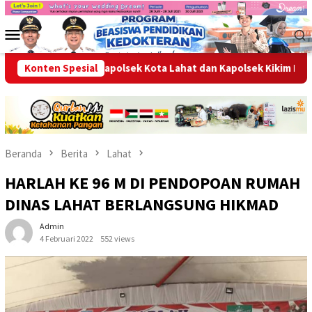
Loncat
ke
Menu
konten
Mobile
narkoba, Kapolsek Kota Lahat dan Kapolsek Kikim Barat
Konten Spesial
K
Beranda
Berita
Lahat
HARLAH KE 96 M DI PENDOPOAN RUMAH
DINAS LAHAT BERLANGSUNG HIKMAD
Admin
4 Februari 2022
552 views