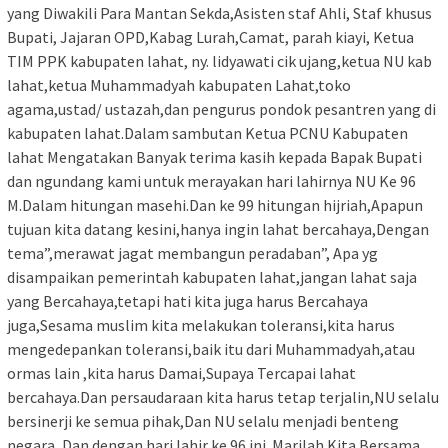
yang Diwakili Para Mantan Sekda,Asisten staf Ahli, Staf khusus
Bupati, Jajaran OPD,Kabag Lurah,Camat, parah kiayi, Ketua
TIM PPK kabupaten lahat, ny. lidyawati cik ujang,ketua NU kab
lahat,ketua Muhammadyah kabupaten Lahat,toko
agama,ustad/ ustazah,dan pengurus pondok pesantren yang di
kabupaten lahat.Dalam sambutan Ketua PCNU Kabupaten
lahat Mengatakan Banyak terima kasih kepada Bapak Bupati
dan ngundang kami untuk merayakan hari lahirnya NU Ke 96
M.Dalam hitungan masehi.Dan ke 99 hitungan hijriah,Apapun
tujuan kita datang kesini,hanya ingin lahat bercahaya,Dengan
tema”,merawat jagat membangun peradaban”, Apa yg
disampaikan pemerintah kabupaten lahat,jangan lahat saja
yang Bercahaya,tetapi hati kita juga harus Bercahaya
juga,Sesama muslim kita melakukan toleransi,kita harus
mengedepankan toleransi,baik itu dari Muhammadyah,atau
ormas lain ,kita harus Damai,Supaya Tercapai lahat
bercahaya.Dan persaudaraan kita harus tetap terjalin,NU selalu
bersinerji ke semua pihak,Dan NU selalu menjadi benteng
negara ,Dan dengan hari lahir ke 96 ini .Marilah Kita Bersama