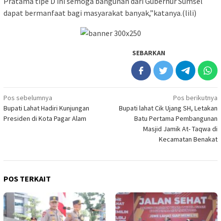
Pratama tipe D ini semoga bangunan dari Gubernur Sumsel
dapat bermanfaat bagi masyarakat banyak,”katanya.(lili)
SEBARKAN
Navigasi
Pos sebelumnya
Pos berikutnya
Bupati Lahat Hadiri Kunjungan
Bupati lahat Cik Ujang SH, Letakan
pos
Presiden di Kota Pagar Alam
Batu Pertama Pembangunan
Masjid Jamik At- Taqwa di
Kecamatan Benakat
POS TERKAIT