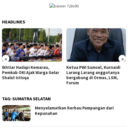
HEADLINES
«
»
Ikhtiar Hadapi Kemarau,
Ketua PWI Sumsel, Kurnaidi
Pemkab OKI Ajak Warga Gelar
Larang Larang anggotanya
Shalat Istisqa
bergabung di Ormas, LSM,
Forum
TAG:
SUMATRA SELATAN
Menyelamatkan Kerbau Pampangan dari
Kepunahan