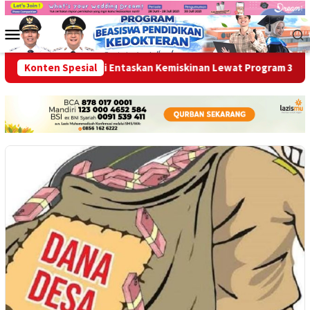
Loncat
ke
Menu
konten
Mobile
ruh OPD Bersinergi Entaskan Kemiskinan Lewat Program 3 Juta 
Konten Spesial